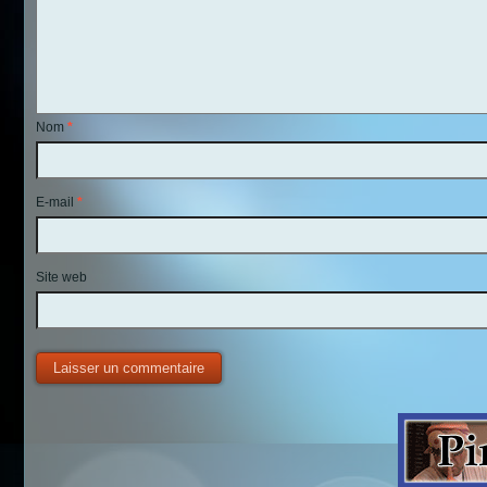
Nom
*
E-mail
*
Site web