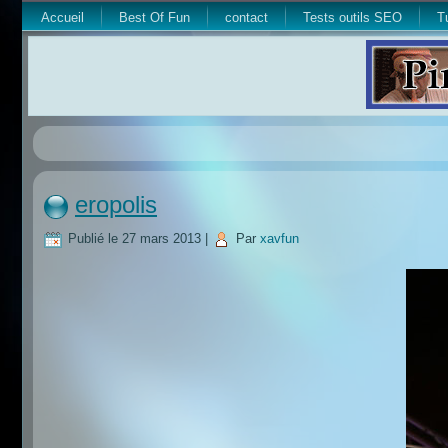
Accueil
Best Of Fun
contact
Tests outils SEO
T
eropolis
Publié le
27 mars 2013
|
Par
xavfun