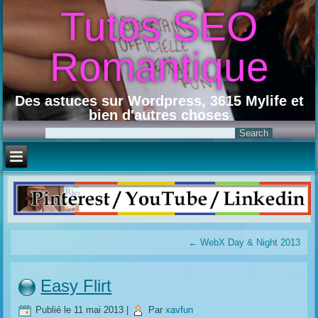
Tutos SEO
Romantique
Des astuces sur Wordpress, 3615 Mylife et
bien d'autres choses
←
WebX Day & Night 2013
Easy Flirt
Publié le
11 mai 2013
|
Par
xavfun