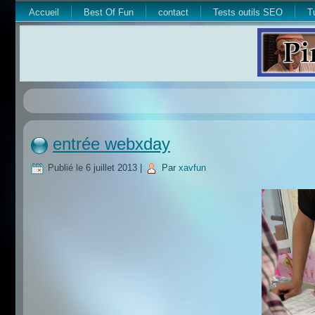
Accueil
Best Of Fun
contact
Tests outils SEO
T
entrée webxday
Publié le
6 juillet 2013
|
Par
xavfun