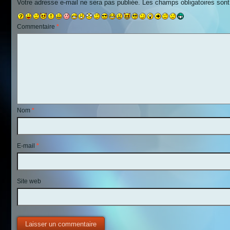
Votre adresse e-mail ne sera pas publiée.
Les champs obligatoires son
Commentaire
*
Nom
*
E-mail
*
Site web