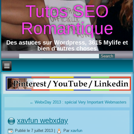
Tutos SEO
Romantique
Des astuces sur Wordpress, 3615 Mylife et
bien d'autres choses
←
WebxDay 2013 : spécial Very Important Webmasters
xavfun webxday
Publié le
7 juillet 2013
|
Par
xavfun