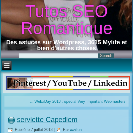
Tutos SEO
Romantique
Des astuces sur Wordpress, 3615 Mylife et
bien d'autres choses
←
WebxDay 2013 : spécial Very Important Webmasters
serviette Capediem
Publié le
7 juillet 2013
|
Par
xavfun