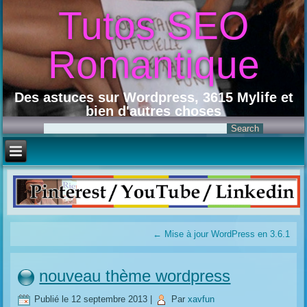
Tutos SEO
Romantique
Des astuces sur Wordpress, 3615 Mylife et
bien d'autres choses
←
Mise à jour WordPress en 3.6.1
nouveau thème wordpress
Publié le
12 septembre 2013
|
Par
xavfun