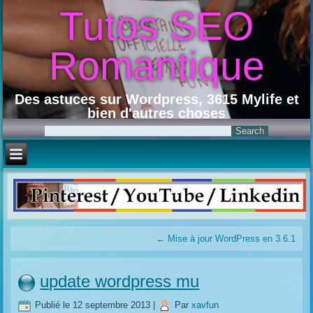
Tutos SEO
Romantique
Des astuces sur Wordpress, 3615 Mylife et
bien d'autres choses
←
Mise à jour WordPress en 3.6.1
update wordpress mu
Publié le
12 septembre 2013
|
Par
xavfun