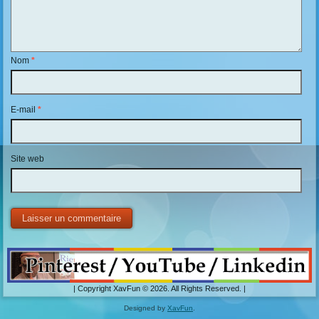
Nom
*
E-mail
*
Site web
| Copyright XavFun © 2026. All Rights Reserved. |
Designed by
XavFun
.