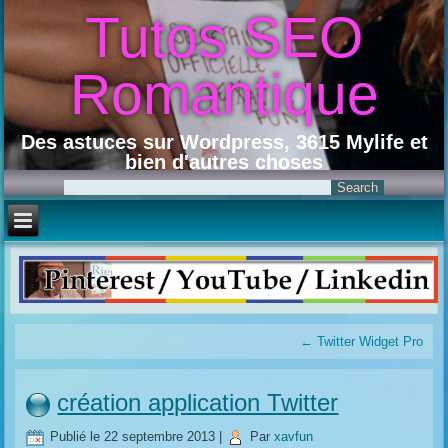
Tutos SEO
Romantique
Des astuces sur Wordpress, 3615 Mylife et
bien d'autres choses
←
Twitter Widget Pro
création application Twitter
Publié le
22 septembre 2013
|
Par
xavfun