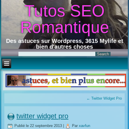
Tutos SEO
Romantique
Des astuces sur Wordpress, 3615 Mylife et
bien d'autres choses
←
Twitter Widget Pro
twitter widget pro
Publié le
22 septembre 2013
|
Par
xavfun