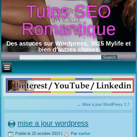
Tutos SEO
Romantique
Des astuces sur Wordpress, 3615 Mylife et
bien d'autres choses
←
Mise à jour WordPress 3.7
mise a jour wordpress
Publié le
25 octobre 2013
|
Par
xavfun