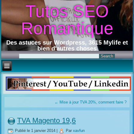
Tutos SEO
Romantique
Des astuces sur Wordpress, 3615 Mylife et
bien d'autres choses
←
Mise à jour TVA 20%, comment faire ?
TVA Magento 19,6
Publié le
1 janvier 2014
|
Par
xavfun