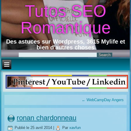
Tutos SEO
Romantique
Des astuces sur Wordpress, 3615 Mylife et
bien d'autres choses
←
WebCampDay Angers
ronan chardonneau
Publié le
25 avril 2014
|
Par
xavfun