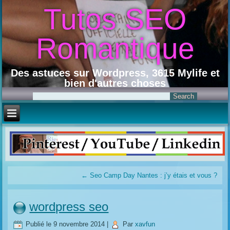
Tutos SEO
Romantique
Des astuces sur Wordpress, 3615 Mylife et
bien d'autres choses
←
Seo Camp Day Nantes : j’y étais et vous ?
wordpress seo
Publié le
9 novembre 2014
|
Par
xavfun