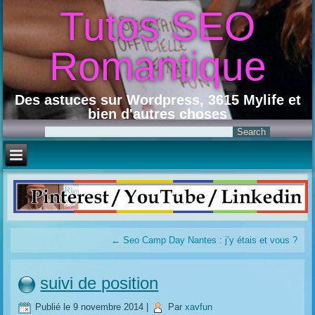
Tutos SEO
Romantique
Des astuces sur Wordpress, 3615 Mylife et
bien d'autres choses
←
Seo Camp Day Nantes : j’y étais et vous ?
suivi de position
Publié le
9 novembre 2014
|
Par
xavfun