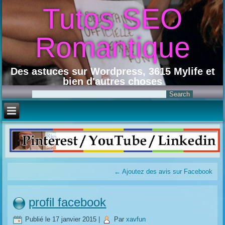
Tutos SEO
Romantique
Des astuces sur Wordpress, 3615 Mylife et
bien d'autres choses
←
Ajoutez des avis sur Facebook
profil facebook
Publié le
17 janvier 2015
|
Par
xavfun