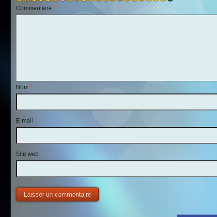
Commentaire
*
Nom
*
E-mail
*
Site web