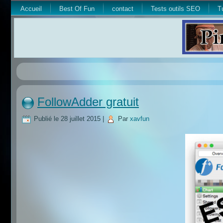
Accueil
Best Of Fun
contact
Tests outils SEO
T
FollowAdder gratuit
Publié le
28 juillet 2015
|
Par
xavfun