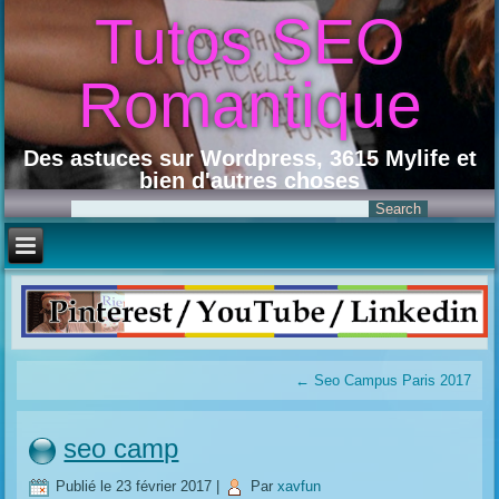
Tutos SEO
Romantique
Des astuces sur Wordpress, 3615 Mylife et
bien d'autres choses
←
Seo Campus Paris 2017
seo camp
Publié le
23 février 2017
|
Par
xavfun