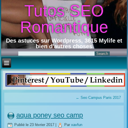
Tutos SEO
Romantique
Des astuces sur Wordpress, 3615 Mylife et
bien d'autres choses
←
Seo Campus Paris 2017
aqua poney seo camp
Publié le
23 février 2017
|
Par
xavfun