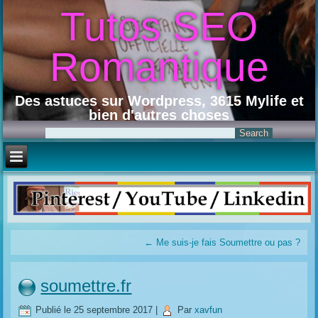
Tutos SEO
Romantique
Des astuces sur Wordpress, 3615 Mylife et
bien d'autres choses
←
Me suis-je fais Soumettre ou pas ?
soumettre.fr
Publié le
25 septembre 2017
|
Par
xavfun