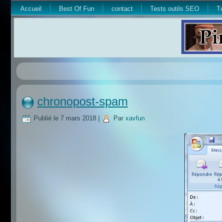
Accueil
Best Of Fun
contact
Tests outils SEO
T
chronopost-spam
Publié le
7 mars 2018
|
Par
xavfun