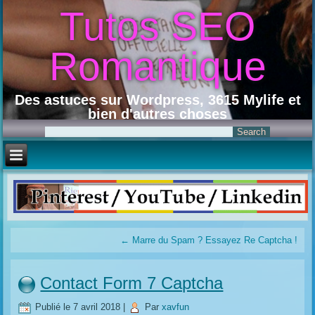
Tutos SEO
Romantique
Des astuces sur Wordpress, 3615 Mylife et
bien d'autres choses
←
Marre du Spam ? Essayez Re Captcha !
Contact Form 7 Captcha
Publié le
7 avril 2018
|
Par
xavfun