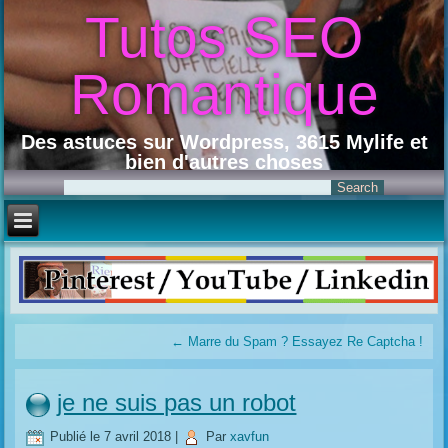
Tutos SEO
Romantique
Des astuces sur Wordpress, 3615 Mylife et
bien d'autres choses
←
Marre du Spam ? Essayez Re Captcha !
je ne suis pas un robot
Publié le
7 avril 2018
|
Par
xavfun