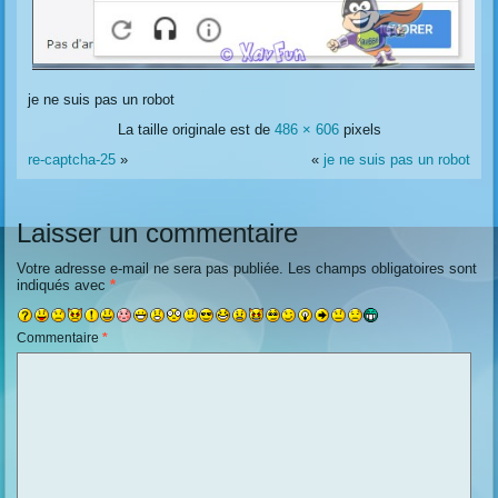
je ne suis pas un robot
La taille originale est de
486 × 606
pixels
re-captcha-25
»
«
je ne suis pas un robot
Laisser un commentaire
Votre adresse e-mail ne sera pas publiée.
Les champs obligatoires sont
indiqués avec
*
Commentaire
*