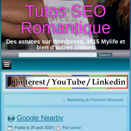
Tutos SEO
Romantique
Des astuces sur Wordpress, 3615 Mylife et
bien d'autres choses
←
Marketing de Proximité Bluetooth
Google Nearby
Publié le
28 août 2018
|
Par
xavfun