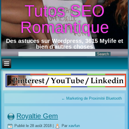
Tutos SEO
Romantique
Des astuces sur Wordpress, 3615 Mylife et
bien d'autres choses
←
Marketing de Proximité Bluetooth
Royaltie Gem
Publié le
28 août 2018
|
Par
xavfun