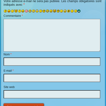
Votre adresse e-mail ne sera pas publiée.
Les champs obligatoires sont
indiqués avec
*
Commentaire
*
Nom
*
E-mail
*
Site web