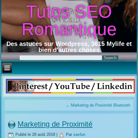
Tutos SEO
Romantique
Des astuces sur Wordpress, 3615 Mylife et
bien d'autres choses
←
Marketing de Proximité Bluetooth
Marketing de Proximité
Publié le
28 août 2018
|
Par
xavfun