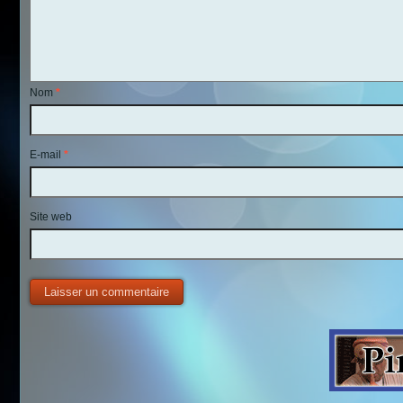
Nom
*
E-mail
*
Site web