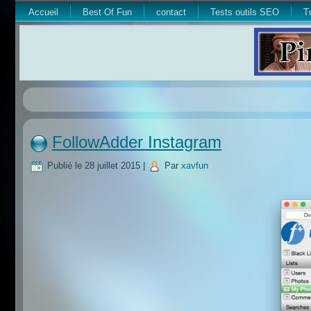
Accueil
Best Of Fun
contact
Tests outils SEO
T
FollowAdder Instagram
Publié le
28 juillet 2015
|
Par
xavfun