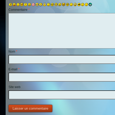
Commentaire
*
Nom
*
E-mail
*
Site web