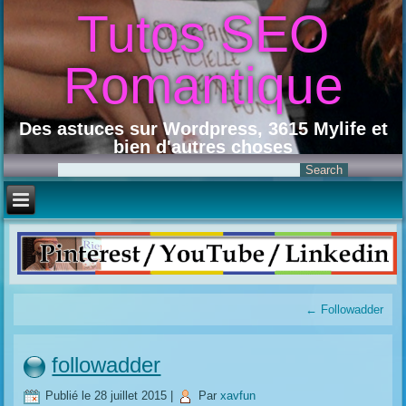
Tutos SEO
Romantique
Des astuces sur Wordpress, 3615 Mylife et
bien d'autres choses
←
Followadder
followadder
Publié le
28 juillet 2015
|
Par
xavfun