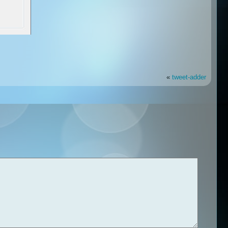
«
tweet-adder