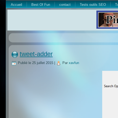
Accueil
Best Of Fun
contact
Tests outils SEO
T
tweet-adder
Publié le
25 juillet 2015
|
Par
xavfun