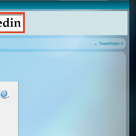
←
TweetAdder 4