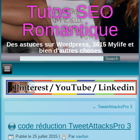
Tutos SEO
Romantique
Des astuces sur Wordpress, 3615 Mylife et
bien d'autres choses
←
TweetAttacksPro 3
code réduction TweetAttacksPro 3
Publié le
25 juillet 2015
|
Par
xavfun