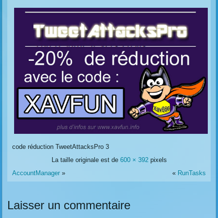
code réduction TweetAttacksPro 3
La taille originale est de
600 × 392
pixels
AccountManager
»
«
RunTasks
Laisser un commentaire