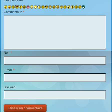
indiqués avec
*
Commentaire
*
Nom
*
E-mail
*
Site web