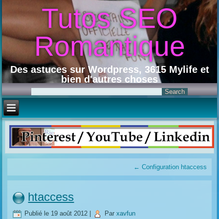
Tutos SEO
Romantique
Des astuces sur Wordpress, 3615 Mylife et
bien d'autres choses
←
Configuration htaccess
htaccess
Publié le
19 août 2012
|
Par
xavfun