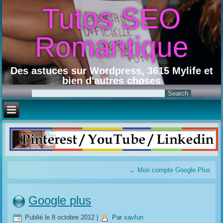
Tutos SEO
Romantique
Des astuces sur Wordpress, 3615 Mylife et
bien d'autres choses
←
Mon compte Google Plus
Google plus
Publié le
8 octobre 2012
|
Par
xavfun