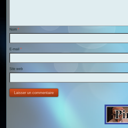
Nom
*
E-mail
*
Site web