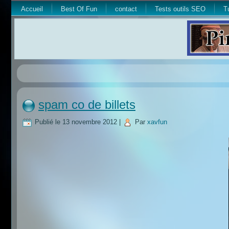
Accueil
Best Of Fun
contact
Tests outils SEO
T
spam co de billets
Publié le
13 novembre 2012
|
Par
xavfun