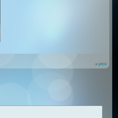
«
gdtsb