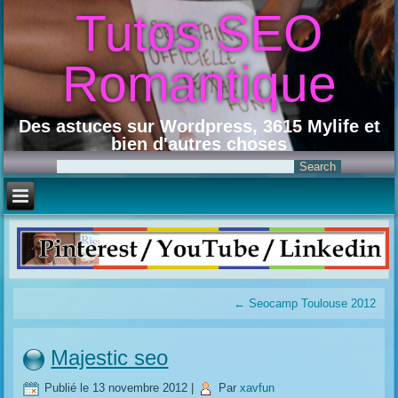
Tutos SEO
Romantique
Des astuces sur Wordpress, 3615 Mylife et
bien d'autres choses
←
Seocamp Toulouse 2012
Majestic seo
Publié le
13 novembre 2012
|
Par
xavfun