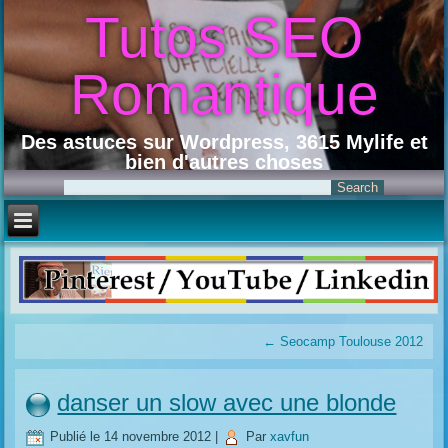
Tutos SEO
Romantique
Des astuces sur Wordpress, 3615 Mylife et
bien d'autres choses
←
Seocamp Toulouse 2012
danser un slow avec une blonde
Publié le
14 novembre 2012
|
Par
xavfun