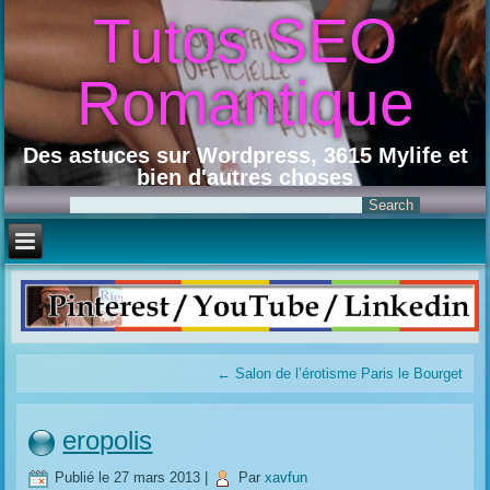
Tutos SEO
Romantique
Des astuces sur Wordpress, 3615 Mylife et
bien d'autres choses
←
Salon de l’érotisme Paris le Bourget
eropolis
Publié le
27 mars 2013
|
Par
xavfun