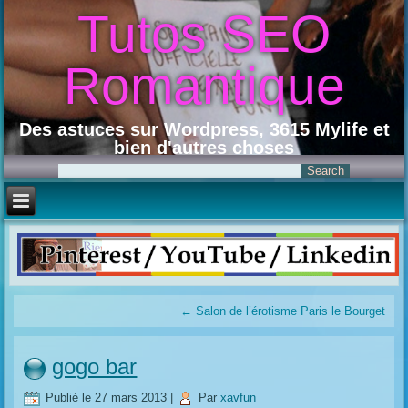
Tutos SEO
Romantique
Des astuces sur Wordpress, 3615 Mylife et
bien d'autres choses
←
Salon de l’érotisme Paris le Bourget
gogo bar
Publié le
27 mars 2013
|
Par
xavfun