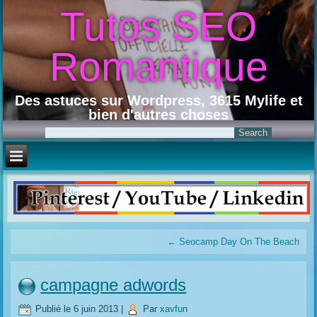
Tutos SEO
Romantique
Des astuces sur Wordpress, 3615 Mylife et
bien d'autres choses
←
Seocamp Day On The Beach
campagne adwords
Publié le
6 juin 2013
|
Par
xavfun