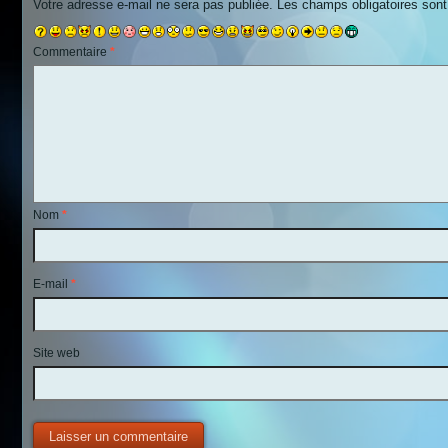
Votre adresse e-mail ne sera pas publiée.
Les champs obligatoires son
Commentaire
*
Nom
*
E-mail
*
Site web