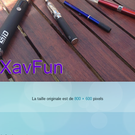
La taille originale est de
800 × 600
pixels