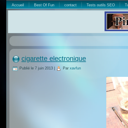
Accueil
Best Of Fun
contact
Tests outils SEO
T
cigarette electronique
Publié le
7 juin 2013
|
Par
xavfun