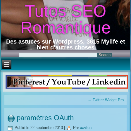
Tutos SEO
Romantique
Des astuces sur Wordpress, 3615 Mylife et
bien d'autres choses
←
Twitter Widget Pro
paramètres OAuth
Publié le
22 septembre 2013
|
Par
xavfun