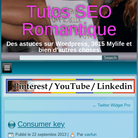
Tutos SEO
Romantique
Des astuces sur Wordpress, 3615 Mylife et
bien d'autres choses
←
Twitter Widget Pro
Consumer key
Publié le
22 septembre 2013
|
Par
xavfun