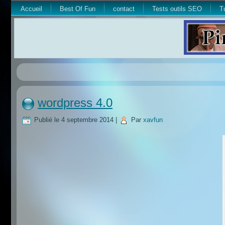
Accueil
Best Of Fun
contact
Tests outils SEO
T
wordpress 4.0
Publié le
4 septembre 2014
|
Par
xavfun