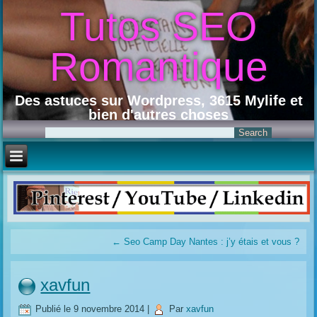
Tutos SEO
Romantique
Des astuces sur Wordpress, 3615 Mylife et
bien d'autres choses
←
Seo Camp Day Nantes : j’y étais et vous ?
xavfun
Publié le
9 novembre 2014
|
Par
xavfun