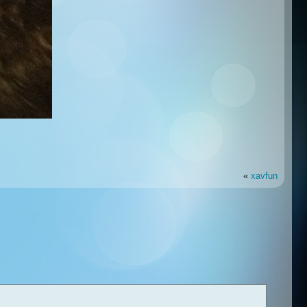
«
xavfun