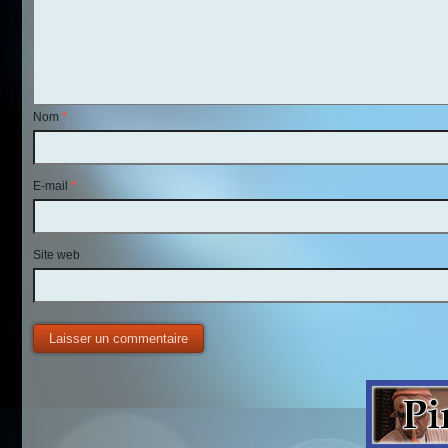
Nom
*
E-mail
*
Site web