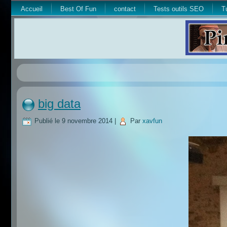
Accueil
Best Of Fun
contact
Tests outils SEO
T
big data
Publié le
9 novembre 2014
|
Par
xavfun