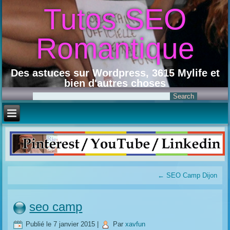
Tutos SEO
Romantique
Des astuces sur Wordpress, 3615 Mylife et
bien d'autres choses
←
SEO Camp Dijon
seo camp
Publié le
7 janvier 2015
|
Par
xavfun