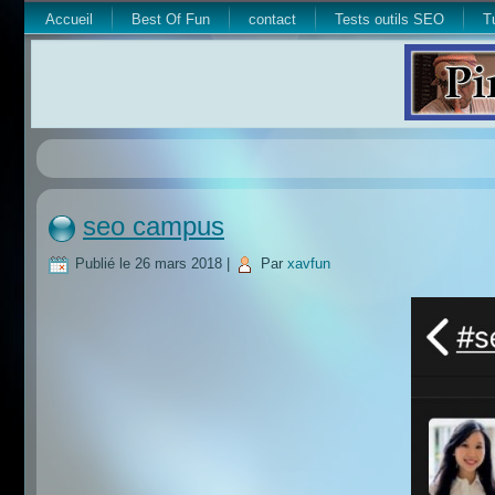
Accueil
Best Of Fun
contact
Tests outils SEO
T
seo campus
Publié le
26 mars 2018
|
Par
xavfun