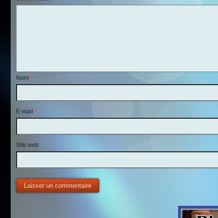
Nom
*
E-mail
*
Site web