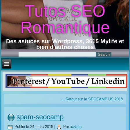
Tutos SEO
Romantique
Des astuces sur Wordpress, 3615 Mylife et
bien d'autres choses
←
Retour sur le SEOCAMP’US 2018
spam-seocamp
Publié le
24 mars 2018
|
Par
xavfun