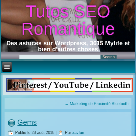
Tutos SEO
Romantique
Des astuces sur Wordpress, 3615 Mylife et
bien d'autres choses
←
Marketing de Proximité Bluetooth
Gems
Publié le
28 août 2018
|
Par
xavfun