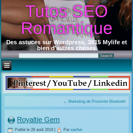
Tutos SEO
Romantique
Des astuces sur Wordpress, 3615 Mylife et
bien d'autres choses
←
Marketing de Proximité Bluetooth
Royaltie Gem
Publié le
28 août 2018
|
Par
xavfun