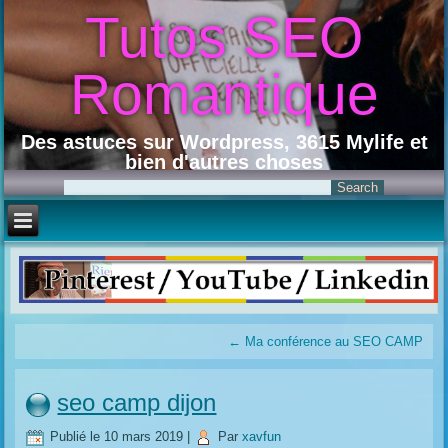
Tutos SEO
Romantique
Des astuces sur Wordpress, 3615 Mylife et
bien d'autres choses
←
Ma conférence au SEO CAMP
seo camp dijon
Publié le
10 mars 2019
|
Par
xavfun